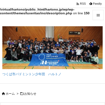

Feedly
RSS
Warning
: Trying to access array offset on value of type bool in
/virtual/hartono/public_html/hartono.jp/wp/wp-
content/themes/luxeritas/inc/description.php
on line
150


メニュ

サイド

前へ

次へ

つくば市バドミントン少年団 ハルトノ
検索


ホーム
>
お知らせ