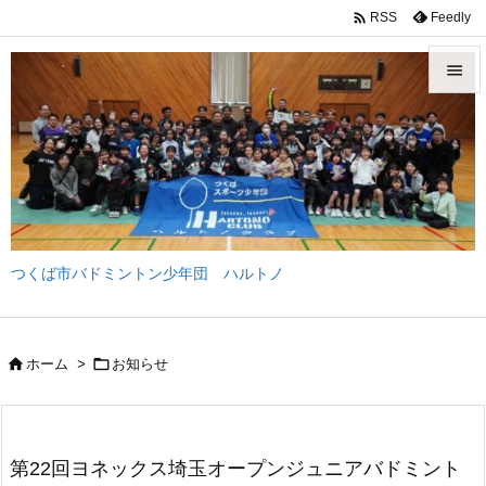

Feedly
RSS


メニュ

サイド

前へ
つくば市バドミントン少年団 ハルトノ

次へ

検索


ホーム
>
お知らせ
第22回ヨネックス埼玉オープンジュニアバドミント