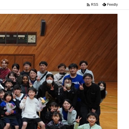

Feedly
RSS