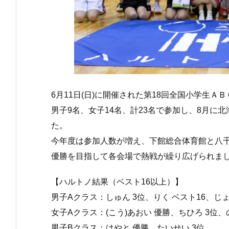
6月11日(日)
に開催された第18回全国小学生Ａ
男子9名、女子14名、計23名で参加し、
8月に北
た。
今年度は参加人数が増え、
下館総合体育館と八
優勝を目指して各会場で熱戦が繰り広げられま
【ハルトノ結果（ベスト16以上）】
男子Aクラス：しゅん 3位、りく ベスト16、じょ
女子Aクラス：(こう)あおい 優勝、ちひろ 3位、
男子Bクラス：はやと 優勝、たいせい 3位