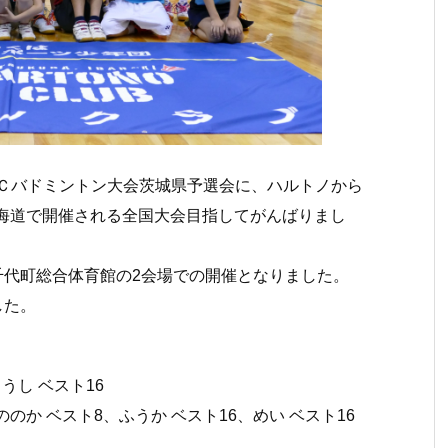
ＢＣバドミントン大会茨城県予
選会に、ハルトノから
海道で開催される全国大会目指してがんばりまし
千代町総合体育館の2会場での開催となりまし
た。
した。
うし ベスト16
ののか ベスト8、ふうか ベスト16、めい ベスト16