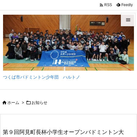

Feedly
RSS


メニュ

サイド

前へ
つくば市バドミントン少年団 ハルトノ

次へ

検索


ホーム
>
お知らせ
第９回阿見町長杯小学生オープンバドミントン大