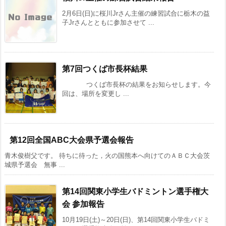
2月6日(日)に桜川Jrさん主催の練習試合に栃木の益
子Jrさんとともに参加させて ...
第7回つくば市長杯結果
つくば市長杯の結果をお知らせします。今
回は、場所を変更し ...
第12回全国ABC大会県予選会報告
青木俊樹父です。 待ちに待った，火の国熊本へ向けてのＡＢＣ大会茨
城県予選会 無事 ...
第14回関東小学生バドミントン選手権大
会 参加報告
10月19日(土)～20日(日)、第14回関東小学生バドミ