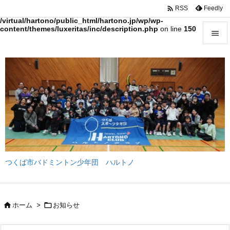

Feedly
RSS
Warning
: Trying to access array offset on value of type bool in
/virtual/hartono/public_html/hartono.jp/wp/wp-
content/themes/luxeritas/inc/description.php
on line
150


メニュ

サイド

前へ

次へ

つくば市バドミントン少年団 ハルトノ
検索


ホーム
>
お知らせ