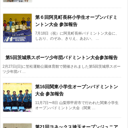
第６回阿見町長杯小学生オープンバドミ
ント​ン大会 参加報告
7月18日（祝）に阿見町長杯バドミントン大会に、
しおり、のぞみ、きりえ、あおい、 ...
第5回茨城県スポーツ少年団バドミントン大会参加報告
2月27日(日)に笠松運動公園体育館で開催されました第5回茨城県スポー
ツ少年団バ ...
第16回関東小学生オープンバドミントン
大会 参加報告
11月7日〜8日 山梨県甲府市で行われた関東小学生
オープンバドミントン大会（関東 ...
第21回ヨネックス埼玉オープンジュニア