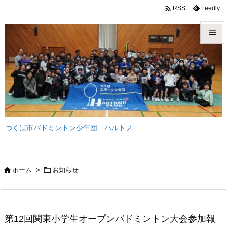

Feedly
RSS


メニュ

サイド

前へ
つくば市バドミントン少年団 ハルトノ

次へ

検索


ホーム
>
お知らせ
第12回関東小学生オープンバドミントン大会参加報