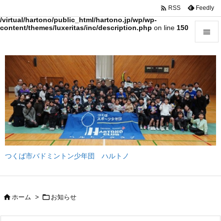

Feedly
RSS
Warning
: Trying to access array offset on value of type bool in
/virtual/hartono/public_html/hartono.jp/wp/wp-
content/themes/luxeritas/inc/description.php
on line
150


メニュ

サイド

前へ

次へ

つくば市バドミントン少年団 ハルトノ
検索


ホーム
>
お知らせ