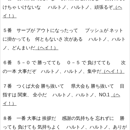
けちゃ いけないな ハルトノ、ハルトノ、頑張るぞ
（ヘ
イ！）
５番 サーブが アウトになったって プッシュが ネット
に掛かっても 何ともないさ 次がある ハルトノ、ハルト
ノ、どんまいだ
（ヘイ！）
６番 ５－０ で 勝ってても ０－５ で 負けてても 次
の一本 大事だぞ ハルトノ、ハルトノ、集中だ
（ヘイ！）
７番 つくば大会 勝ち抜いて 県大会も 勝ち抜いて 目
指すは 関東、 全小だ ハルトノ、ハルトノ、NO.1
（ヘ
イ！）
８番 一番 大事は 挨拶だ 感謝の気持ちを 忘れずに 勝
っても 負けても 気持ちよく ハルトノ、ハルトノ、ありが