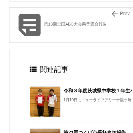


Prev
第13回全国ABC大会県予選会報告

関連記事
令和３年度茨城県中学校１年生バ
1月10日にニューライフアリーナ龍ケ崎（
第21回つくば市長杯参加報告