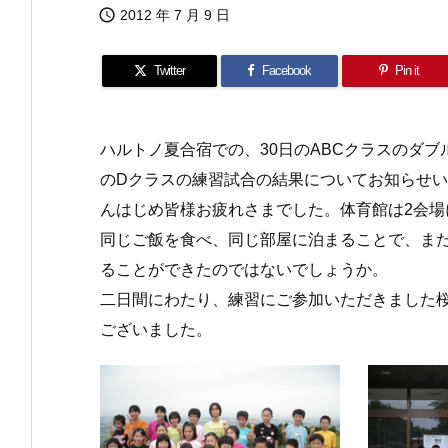

2012 年 7 月 9 日
Twitter
Facebook
Pin it
ハルトノ夏合宿での、30日のABCクラスのダブ
のDクラスの練習試合の結果についてお知らせ
んはじめ皆様お疲れさまでした。体育館は2会
同じご飯を食べ、同じ部屋に泊まることで、ま
ることができたのではないでしょうか。
二日間にわたり、練習にご参加いただきました桜
ございました。