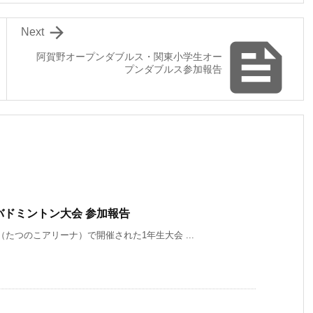

Next

阿賀野オープンダブルス・関東小学生オー
プンダブルス参加報告
ドミントン大会 参加報告
たつのこアリーナ）で開催された1年生大会 ...