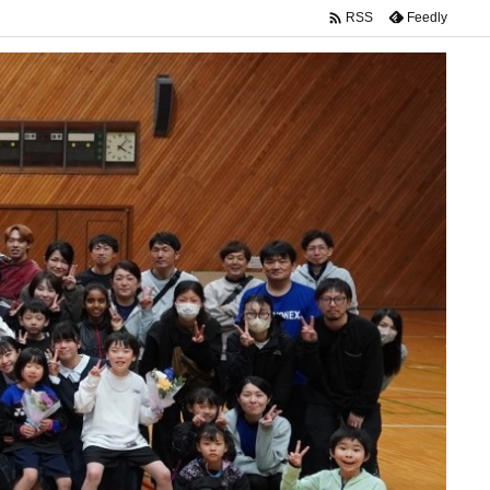

Feedly
RSS