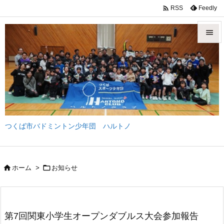

Feedly
RSS


メニュ

サイド

前へ
つくば市バドミントン少年団 ハルトノ

次へ

検索


ホーム
>
お知らせ
第7回関東小学生オープンダブルス大会参加報告