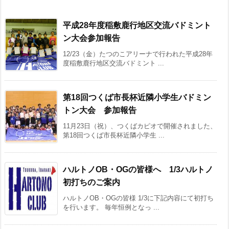
平成28年度稲敷鹿行地区交流バドミント
ン大会参加報告
12/23（金）たつのこアリーナで行われた平成28年
度稲敷鹿行地区交流バドミント ...
第18回つくば市長杯近隣小学生バドミン
トン大会 参加報告
11月23日（祝）、つくばカピオで開催されました、
第18回つくば市長杯近隣小学生 ...
ハルトノOB・OGの皆様へ 1/3ハルトノ
初打ちのご案内
ハルトノOB・OGの皆様 1/3に下記内容にて初打ち
を行います。 毎年恒例となっ ...