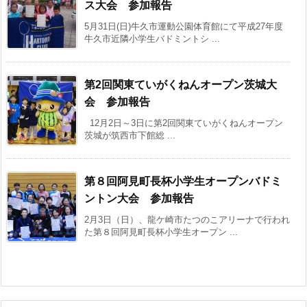
ス大会 参加報告
5月31日(日)牛久市運動公園体育館にて平成27年度
牛久市近隣小学生バドミントシ ...
第2回関東ていがくねんオープン茨城大
会 参加報告
12月2日～3日に第2回関東ていがくねんオープン
茨城が筑西市下館総 ...
第８回阿見町長杯小学生オープンバドミ
ントン大会 参加報告
2月3日（日）、龍ケ崎市たつのこアリーナで行われ
た第８回阿見町長杯小学生オープン ...