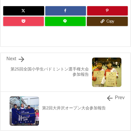
Copy

Next
第25回全国小学生バドミントン選手権大会​
参加報告

Prev
第2回大井沢オープン大会参加報告