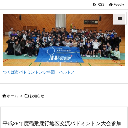

Feedly
RSS


メニュ

サイド

前へ
つくば市バドミントン少年団 ハルトノ

次へ

検索


ホーム
>
お知らせ
平成28年度稲敷鹿行地区交流バドミントン大会参加