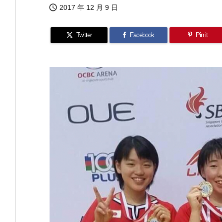

2017 年 12 月 9 日
Twitter
Facebook
Pin it