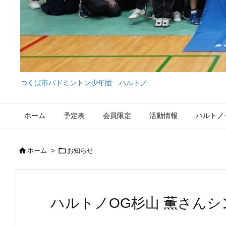
つくば市バドミントン少年団 ハルトノ
ホーム
予定表
会員限定
活動情報
ハルトノ


ホーム
>
お知らせ
ハルトノOG杉山 薫さん