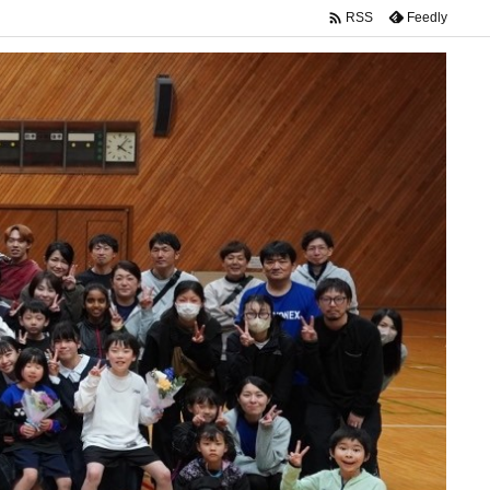

Feedly
RSS