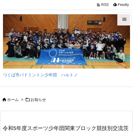

Feedly
RSS


メニュ

サイド

前へ
つくば市バドミントン少年団 ハルトノ

次へ

検索


ホーム
>
お知らせ
令和5年度スポーツ少年団関東ブロック競技別交流茨