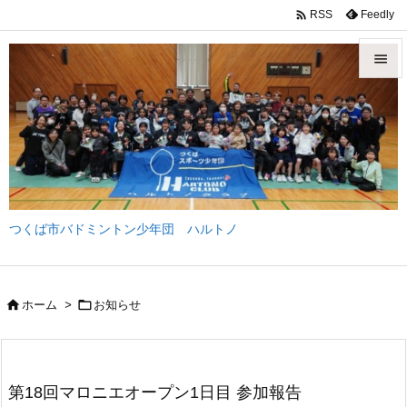

Feedly
RSS


メニュ

サイド

前へ
つくば市バドミントン少年団 ハルトノ

次へ

検索


ホーム
>
お知らせ
第18回マロニエオープン1日目 参加報告