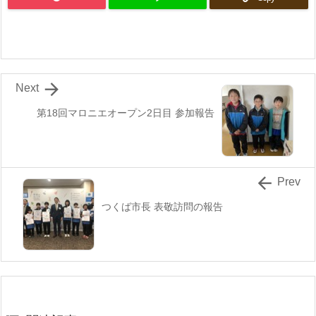

Next
第18回マロニエオープン2日目 参加報告

Prev
つくば市長 表敬訪問の報告