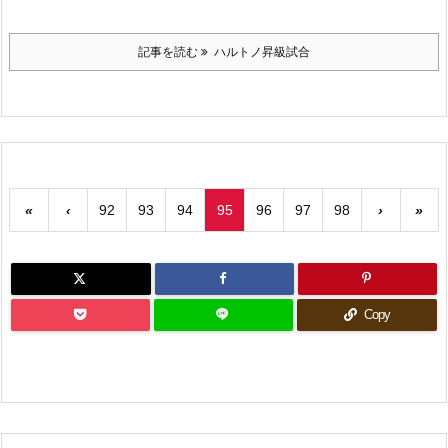
記事を読む
ハルトノ昇級試合
«
‹
92
93
94
95
96
97
98
›
»
Copy