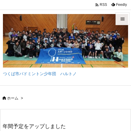

Feedly
RSS


メニュ

サイド

前へ
つくば市バドミントン少年団 ハルトノ

次へ

検索

ホーム
>
年間予定をアップしました