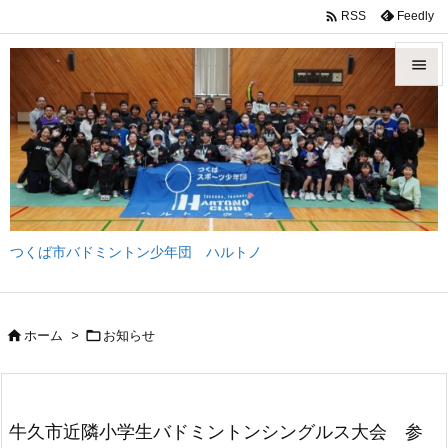

Feedly
RSS


メニュ

サイド

前へ
つくば市バドミントン少年団 ハルトノ

次へ

検索


ホーム
>
お知らせ
牛久市近隣小学生バドミントンシングルス大会 参