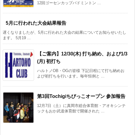
12回ゴーセンカップバドミントン ...
5月に行われた大会結果報告
遅くなりましたが、5月に行われた大会の結果についてお知らせいたし
ます。 5月19 ...
【ご案内】12/30(木) 打ち納め、および1/3
(月) 初打ち
ハルトノOB・OGの皆様 下記日程にて打ち納めお
よび初打ちを行います。毎年恒例と ...
第3回Tochigiちびっこオープン 参加報告
12月7日（土）に真岡市総合体育館・アオキシンテ
ックもおか武道体育館で開催された ...