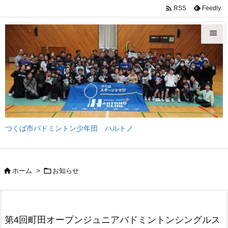

Feedly
RSS


メニュ

サイド

前へ
つくば市バドミントン少年団 ハルトノ

次へ

検索


ホーム
>
お知らせ
第4回町田オープンジュニアバドミントンシングルス