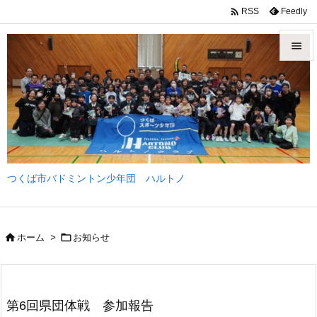

Feedly
RSS


メニュ

サイド

前へ
つくば市バドミントン少年団 ハルトノ

次へ

検索


ホーム
>
お知らせ
第6回県団体戦 参加報告