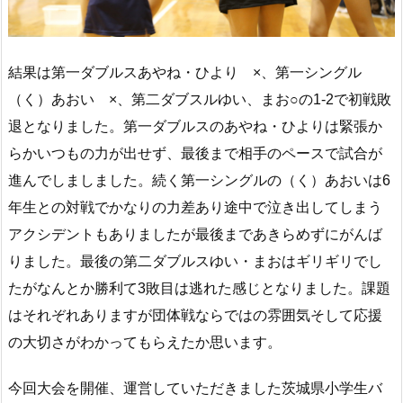
結果は第一ダブルスあやね・ひより ×、第一シングル
（く）あおい ×、第二ダブスルゆい、まお○の1-2で初戦敗
退となりました。第一ダブルスのあやね・ひよりは緊張か
らかいつもの力が出せず、最後まで相手のペースで試合が
進んでしましました。続く第一シングルの（く）あおいは6
年生との対戦でかなりの力差あり途中で泣き出してしまう
アクシデントもありましたが最後まであきらめずにがんば
りました。最後の第二ダブルスゆい・まおはギリギリでし
たがなんとか勝利て3敗目は逃れた感じとなりました。課題
はそれぞれありますが団体戦ならではの雰囲気そして応援
の大切さがわかってもらえたか思います。
今回大会を開催、運営していただきました茨城県小学生バ