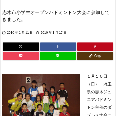
志木市小学生オープンバドミントン大会に参加して
きました。


2010 年 1 月 11 日
2010 年 1 月 17 日
Copy
１月１０日
（日） 埼玉
県の志木ジュ
ニアバドミン
トン主催のダ
ブルス大会に