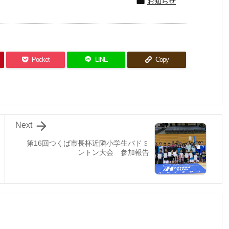

お知らせ
Pocket
LINE
Copy

Next
第16回つくば市長杯近隣小学生バドミ
ントン大会 参加報告