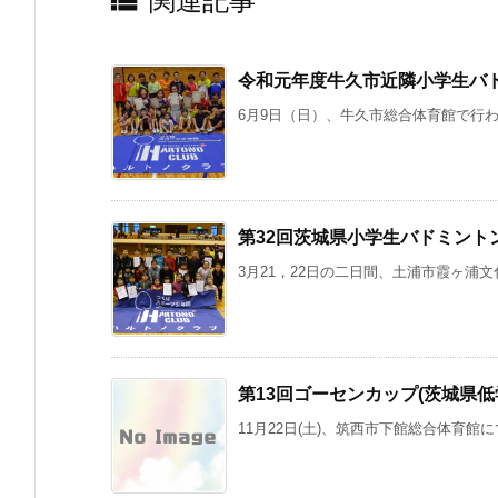

関連記事
令和元年度牛久市近隣小学生バ
6月9日（日）、牛久市総合体育館で行わ
第32回茨城県小学生バドミント
3月21，22日の二日間、土浦市霞ヶ浦文化
第13回ゴーセンカップ(茨城県
11月22日(土)、筑西市下館総合体育館に