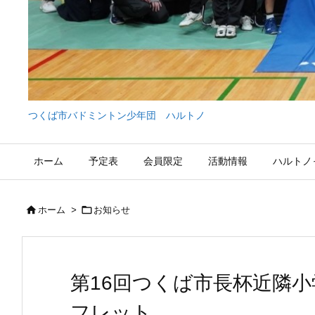
つくば市バドミントン少年団 ハルトノ
ホーム
予定表
会員限定
活動情報
ハルトノ


ホーム
>
お知らせ
第16回つくば市長杯近隣
フレット