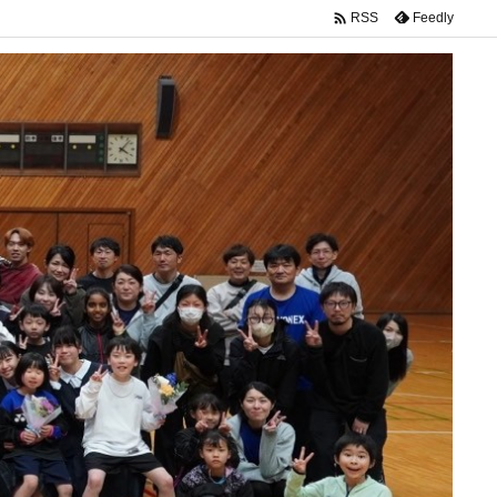

Feedly
RSS