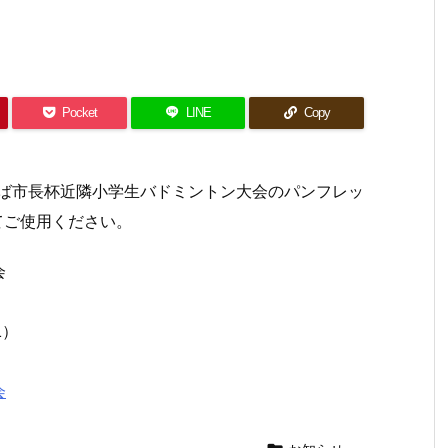
Pocket
LINE
Copy
つくば市長杯近隣小学生バドミントン大会のパンフレッ
てご使用ください。
会
1）
会