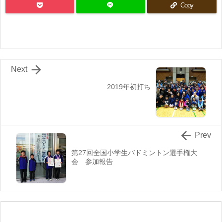
Copy

Next
2019年初打ち

Prev
第27回全国小学生バドミントン選手権大
会 参加報告