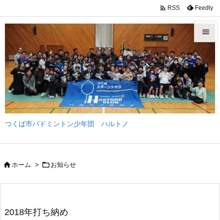

Feedly
RSS


メニュ

サイド

前へ
つくば市バドミントン少年団 ハルトノ

次へ

検索


ホーム
>
お知らせ
2018年打ち納め