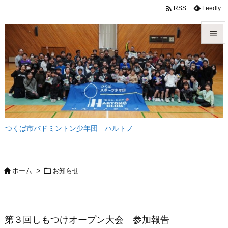

Feedly
RSS


メニュ

サイド

前へ
つくば市バドミントン少年団 ハルトノ

次へ

検索


ホーム
>
お知らせ
第３回しもつけオープン大会 参加報告