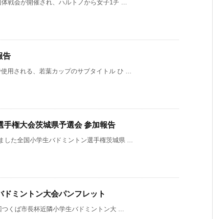
団体戦会が開催され、ハルトノから女子1チ ...
報告
使用される、若葉カップのサブタイトル ひ ...
選手権大会茨城県予選会 参加報告
ました全国小学生バドミントン選手権茨城県 ...
バドミントン大会パンフレット
回つくば市長杯近隣小学生バドミントン大 ...