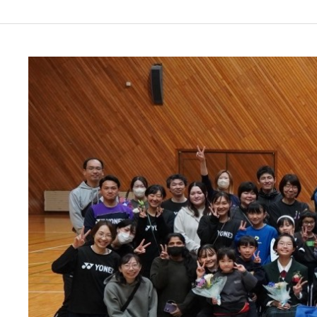
Warning
: Trying to access array offset on value of type bool in
/virtua