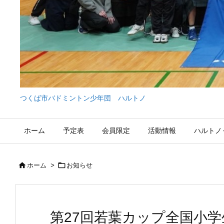
つくば市バドミントン少年団 ハルトノ
ホーム
予定表
会員限定
活動情報
ハルトノ


ホーム
>
お知らせ
第27回若葉カップ全国小学