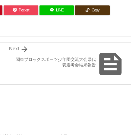
Pocket
LINE
Copy

Next

関東ブロックスポーツ少年団交流大会県代
表選考会結果報告