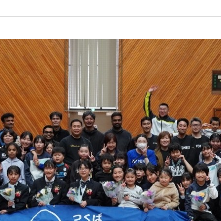
l/hartono/public_html/hartono.jp/wp/wp-content/themes/luxeritas/