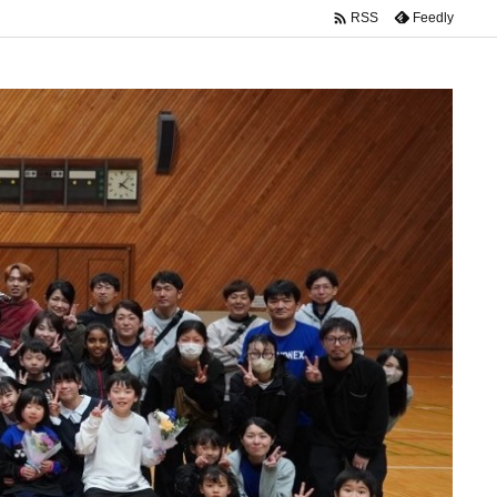

Feedly
RSS
inc/description.php
on line
150