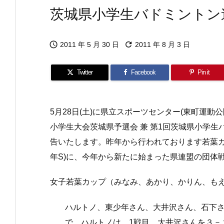
茨城県小学生バドミントン


2011 年 5 月 30 日
2011 年 8 月 3 日
Twitter
Facebook
Pin it
5月28日(土)に県立スポーツセンター(東町運動
小学生大会茨城県予選会 兼 第1回茨城県小学
告いたします。昨年から行われております若葉カップ
年S)に、今年から新たに始まった県連盟の団体戦(
女子若葉カップ（みなみ、あかり、かりん、も
ハルトノ、東少年さん、大井沢さん、石下さん、
で、ハルトノは、1戦目、大井沢さんを３－