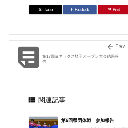
Twitter
Facebook
Pin it


Prev
第17回ヨネックス埼玉オープン大会結果報
告

関連記事
第6回県団体戦 参加報告