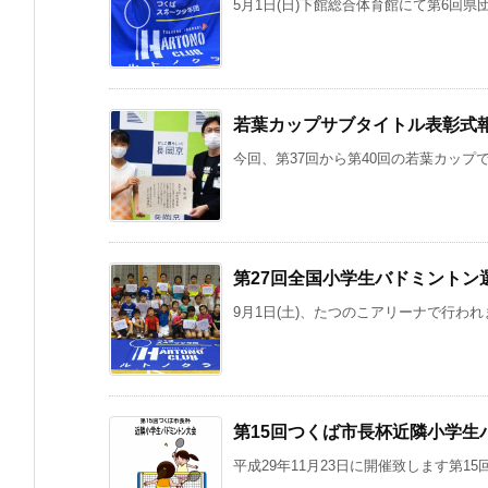
5月1日(日)下館総合体育館にて第6回県
若葉カップサブタイトル表彰式
今回、第37回から第40回の若葉カップで
第27回全国小学生バドミントン
9月1日(土)、たつのこアリーナで行われ
第15回つくば市長杯近隣小学生
平成29年11月23日に開催致します第15