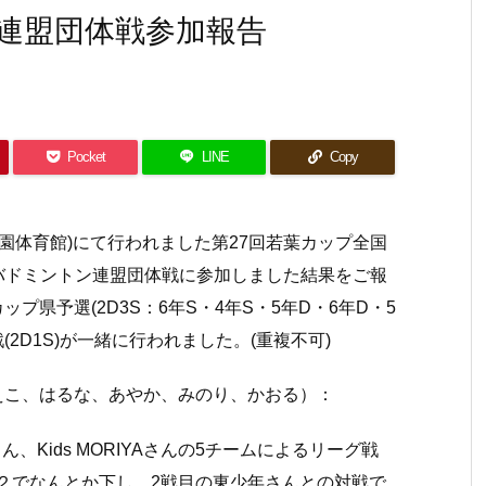
連盟団体戦参加報告
Pocket
LINE
Copy
公園体育館)にて行われました第27回若葉カップ全国
生バドミントン連盟団体戦に参加しました結果をご報
県予選(2D3S：6年S・4年S・5年D・6年D・5
2D1S)が一緒に行われました。(重複不可)
えこ、はるな、あやか、みのり、かおる）：
Kids MORIYAさんの5チームによるリーグ戦
２でなんとか下し、2戦目の東少年さんとの対戦で