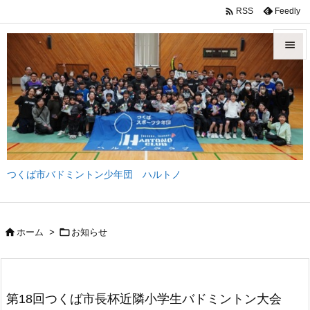

Feedly
RSS


メニュ

サイド

前へ
つくば市バドミントン少年団 ハルトノ

次へ

検索


ホーム
>
お知らせ
第18回つくば市長杯近隣小学生バドミントン大会