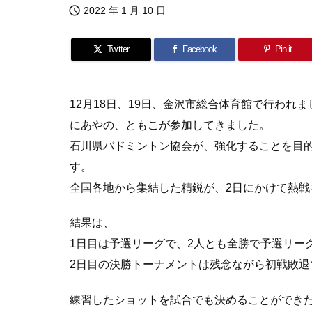

2022 年 1 月 10 日
Twitter
Facebook
Pin it
12月18日、19日、金沢市総合体育館で行われ
にあやの、ともこが参加してきました。
石川県バドミントン協会が、強化することを目
す。
全国各地から集結した精鋭が、2日にかけて熱戦
結果は、
1日目は予選リーグで、2人とも全勝で予選リー
2日目の決勝トーナメントは残念ながら初戦敗退
練習したショットを試合でも決めることができ