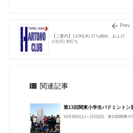

Prev
【ご案内】12/30(木) 打ち納め、および
1/3(月) 初打ち

関連記事
第13回関東小学生バドミントン
10月20日(土)～21日(日)、第13回関