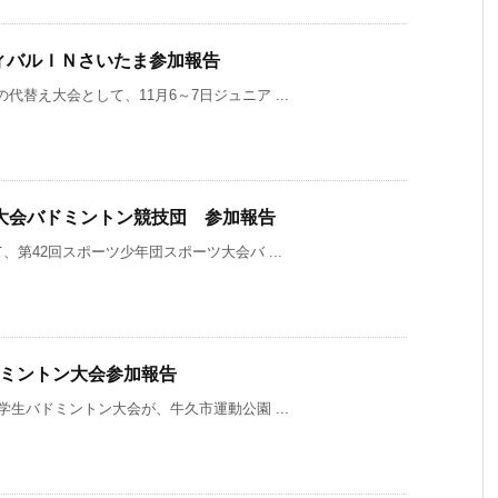
ィバルＩＮさいたま参加報告
代替え大会として、11月6～7日ジュニア ...
大会バドミントン競技団 参加報告
、第42回スポーツ少年団スポーツ大会バ ...
ドミントン大会参加報告
小学生バドミントン大会が、牛久市運動公園 ...