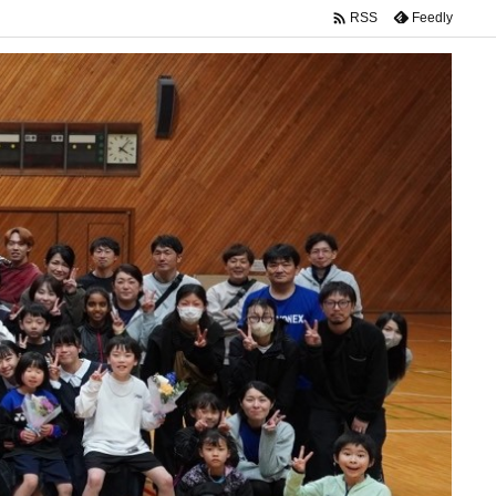

Feedly
RSS