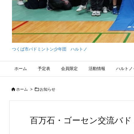
つくば市バドミントン少年団 ハルトノ
ホーム
予定表
会員限定
活動情報
ハルトノ


ホーム
>
お知らせ
百万石・ゴーセン交流バドミ